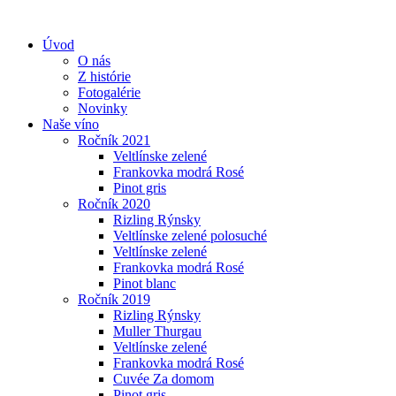
Úvod
O nás
Z histórie
Fotogalérie
Novinky
Naše víno
Ročník 2021
Veltlínske zelené
Frankovka modrá Rosé
Pinot gris
Ročník 2020
Rizling Rýnsky
Veltlínske zelené polosuché
Veltlínske zelené
Frankovka modrá Rosé
Pinot blanc
Ročník 2019
Rizling Rýnsky
Muller Thurgau
Veltlínske zelené
Frankovka modrá Rosé
Cuvée Za domom
Pinot gris