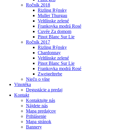
Ročník 2018
Rizling Rýnsky
Muller Thurgau
Veltlínske zelené
Frankovka modrá Rosé
Cuvée Za domom
Pinot Blanc Sur Lie
Ročník 2017
Rizling Rýnsky
Chardonnay
Veltlínske zelené
Pinot Blanc Sur Lie
Frankovka modrá Rosé
Zweigeltrebe
Niečo o víne
Vinotéka
Degustácie a predaj
Kontakt
Kontaktujte nás
Nájdete nás
Mapa predajcov
Prihlásenie
Mapa stránok
Bannery