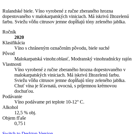
Rulandské biele. Víno vyrobené z ručne zberaného hrozna
dopestovaného v malokarpatských viniciach. Má iskrivú žltozelenú
farbu. Sviežu vôňu citrusov jemne dopĺňajú tóny zeleného jablka.
Ročník
2020
Klasifikácia
Víno s chráneným označením pôvodu, biele suché
Pôvod
Malokarpatská vinohr.oblasť, Modranský vinohradnícky rajón
Vlastnosti
Víno vyrobené z ručne zberaného hrozna dopestovaného v
malokarpatských viniciach. Má iskrivú žltozelenú farbu.
Sviežu vôňu citrusov jemne dopĺňajú tóny zeleného jablka.
Chuť vína je šťavnatá, ovocná, s príjemnou krémovou
dochuťou.
Podávanie
Víno podávame pri teplote 10-12° C.
Alkohol
12,5 % obj.
Objem fľaše
0,75 l
Switch to Desktop Version