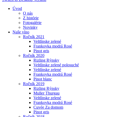
Úvod
O nás
Z histórie
Fotogalérie
Novinky
Naše víno
Ročník 2021
Veltlínske zelené
Frankovka modrá Rosé
Pinot gris
Ročník 2020
Rizling Rýnsky
Veltlínske zelené polosuché
Veltlínske zelené
Frankovka modrá Rosé
Pinot blanc
Ročník 2019
Rizling Rýnsky
Muller Thurgau
Veltlínske zelené
Frankovka modrá Rosé
Cuvée Za domom
Pinot gris
Ročník 2018