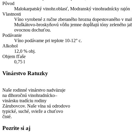
Pôvod
Malokarpatský vinohr.oblasť, Modranský vinohradnícky rajón
Vlastnosti
Víno vyrobené z ručne zberaného hrozna dopestovaného v malok
Muškátovo-broskyňovú vôňu jemne dopĺňajú tóny zeleného jab
ovocnou dochuťou.
Podávanie
Víno podávame pri teplote 10-12° c.
Alkohol
12,0 % obj.
Objem fľaše
0,75 l
Vinárstvo
Ratuzky
Naše rodinné vinárstvo nadväzuje
na dlhoročnú vinohradnícko–
vinársku tradíciu rodiny
Zárubovcov. Naše vína sú odrodovo
typické, suché, svieže a chuťovo
čisté.
Pozrite
si aj