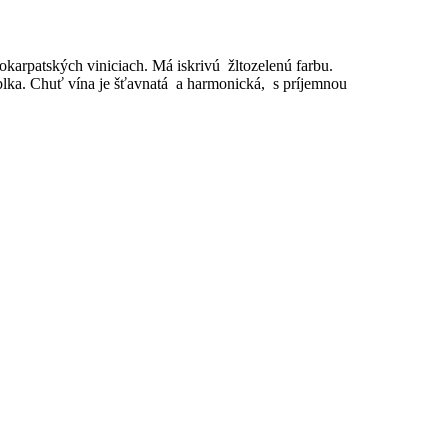
arpatských viniciach. Má iskrivú žltozelenú farbu.
lka. Chuť vína je šťavnatá a harmonická, s príjemnou