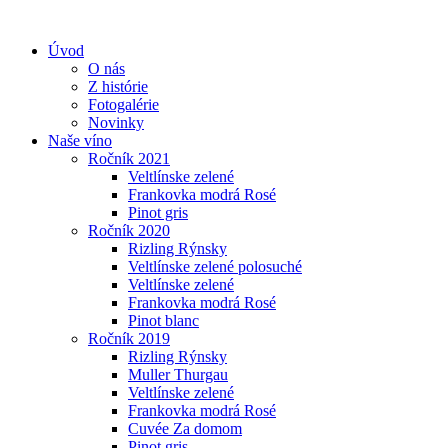
Úvod
O nás
Z histórie
Fotogalérie
Novinky
Naše víno
Ročník 2021
Veltlínske zelené
Frankovka modrá Rosé
Pinot gris
Ročník 2020
Rizling Rýnsky
Veltlínske zelené polosuché
Veltlínske zelené
Frankovka modrá Rosé
Pinot blanc
Ročník 2019
Rizling Rýnsky
Muller Thurgau
Veltlínske zelené
Frankovka modrá Rosé
Cuvée Za domom
Pinot gris