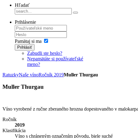
Hľadať
Prihlásenie
Pamätaj si ma
Prihlásiť
Zabudli ste heslo?
Nepamätáte si používateľské
meno?
Ratuzky
Naše víno
Ročník 2019
Muller Thurgau
Muller Thurgau
Víno vyrobené z ručne zberaného hrozna dopestovaného v malokarpat
Ročník
2019
Klasifikácia
Víno s chráneným označením pôvodu, biele suché