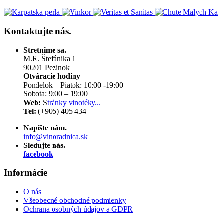
Kontaktujte
nás.
Stretnime sa.
M.R. Štefánika 1
90201 Pezinok
Otváracie hodiny
Pondelok – Piatok: 10:00 -19:00
Sobota: 9:00 – 19:00
Web:
S
tránky vinotéky...
Tel:
(+905) 405 434
Napíšte nám.
info@vinoradnica.sk
Sledujte nás.
facebook
Informácie
O nás
Všeobecné obchodné podmienky
Ochrana osobných údajov a GDPR