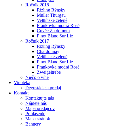
Ročník 2018
Rizling Rýnsky
Muller Thurgau
Veltlínske zelené
Frankovka modrá Rosé
Cuvée Za domom
Pinot Blanc Sur Lie
Ročník 2017
Rizling Rýnsky
Chardonnay
Veltlínske zelené
Pinot Blanc Sur Lie
Frankovka modrá Rosé
Zweigeltrebe
Niečo o víne
Vinotéka
Degustácie a predaj
Kontakt
Kontaktujte nás
Nájdete nás
Mapa predajcov
Prihlásenie
Mapa stránok
Bannery