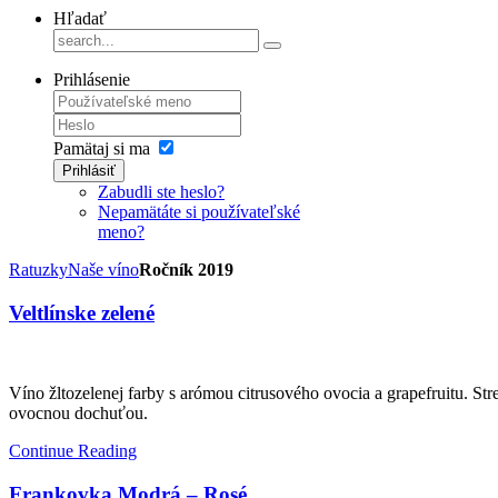
Hľadať
Prihlásenie
Pamätaj si ma
Prihlásiť
Zabudli ste heslo?
Nepamätáte si používateľské
meno?
Ratuzky
Naše víno
Ročník 2019
Veltlínske zelené
Víno žltozelenej farby s arómou citrusového ovocia a grapefruitu. Str
ovocnou dochuťou.
Continue Reading
Frankovka Modrá – Rosé