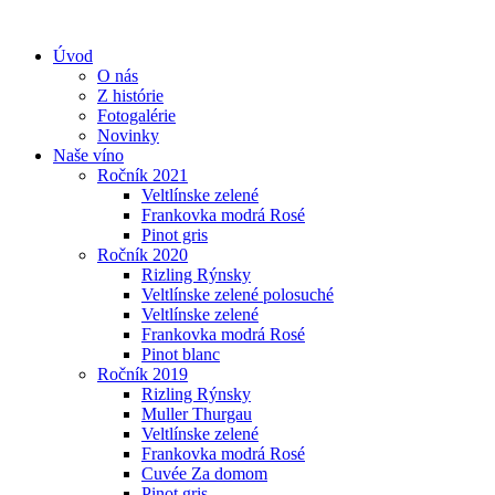
Úvod
O nás
Z histórie
Fotogalérie
Novinky
Naše víno
Ročník 2021
Veltlínske zelené
Frankovka modrá Rosé
Pinot gris
Ročník 2020
Rizling Rýnsky
Veltlínske zelené polosuché
Veltlínske zelené
Frankovka modrá Rosé
Pinot blanc
Ročník 2019
Rizling Rýnsky
Muller Thurgau
Veltlínske zelené
Frankovka modrá Rosé
Cuvée Za domom
Pinot gris