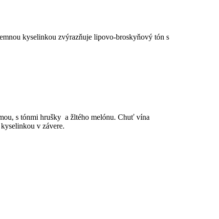
íjemnou kyselinkou zvýrazňuje lipovo-broskyňový tón s
mou, s tónmi hrušky a žltého melónu. Chuť vína
 kyselinkou v závere.