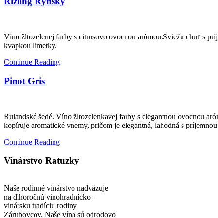
Rizling Rýnsky
Víno žltozelenej farby s citrusovo ovocnou arómou.Sviežu chuť s pr
kvapkou limetky.
Continue Reading
Pinot Gris
Rulandské šedé. Víno žltozelenkavej farby s elegantnou ovocnou aró
kopíruje aromatické vnemy, pričom je elegantná, lahodná s príjemnou
Continue Reading
Vinárstvo
Ratuzky
Naše rodinné vinárstvo nadväzuje
na dlhoročnú vinohradnícko–
vinársku tradíciu rodiny
Zárubovcov. Naše vína sú odrodovo