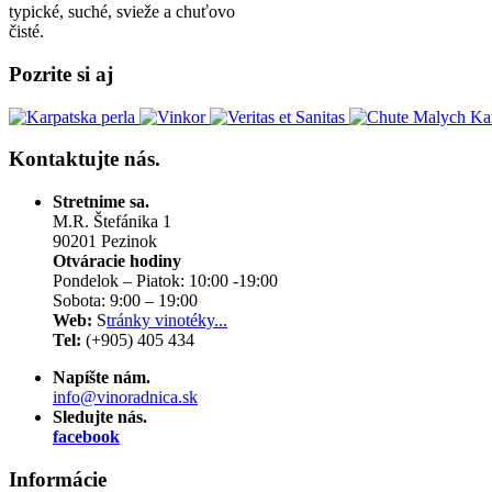
typické, suché, svieže a chuťovo
čisté.
Pozrite
si aj
Kontaktujte
nás.
Stretnime sa.
M.R. Štefánika 1
90201 Pezinok
Otváracie hodiny
Pondelok – Piatok: 10:00 -19:00
Sobota: 9:00 – 19:00
Web:
S
tránky vinotéky...
Tel:
(+905) 405 434
Napíšte nám.
info@vinoradnica.sk
Sledujte nás.
facebook
Informácie