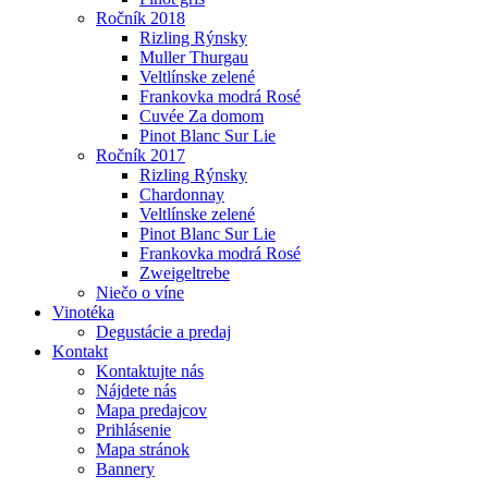
Ročník 2018
Rizling Rýnsky
Muller Thurgau
Veltlínske zelené
Frankovka modrá Rosé
Cuvée Za domom
Pinot Blanc Sur Lie
Ročník 2017
Rizling Rýnsky
Chardonnay
Veltlínske zelené
Pinot Blanc Sur Lie
Frankovka modrá Rosé
Zweigeltrebe
Niečo o víne
Vinotéka
Degustácie a predaj
Kontakt
Kontaktujte nás
Nájdete nás
Mapa predajcov
Prihlásenie
Mapa stránok
Bannery