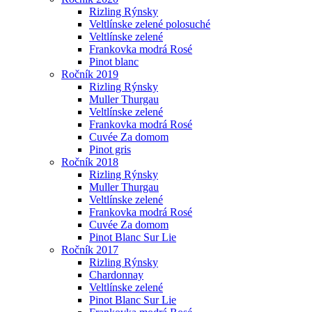
Rizling Rýnsky
Veltlínske zelené polosuché
Veltlínske zelené
Frankovka modrá Rosé
Pinot blanc
Ročník 2019
Rizling Rýnsky
Muller Thurgau
Veltlínske zelené
Frankovka modrá Rosé
Cuvée Za domom
Pinot gris
Ročník 2018
Rizling Rýnsky
Muller Thurgau
Veltlínske zelené
Frankovka modrá Rosé
Cuvée Za domom
Pinot Blanc Sur Lie
Ročník 2017
Rizling Rýnsky
Chardonnay
Veltlínske zelené
Pinot Blanc Sur Lie