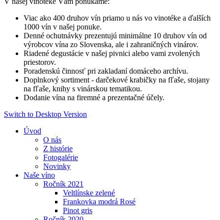
V našej vinotéke Vám ponúkame:
Viac ako 400 druhov vín priamo u nás vo vinotéke a ďalších
1000 vín v našej ponuke.
Denné ochutnávky prezentujú minimálne 10 druhov vín od
výrobcov vína zo Slovenska, ale i zahraničných vinárov.
Riadené degustácie v našej pivnici alebo vami zvolených
priestorov.
Poradenskú činnosť pri zakladaní domáceho archívu.
Doplnkový sortiment - darčekové krabičky na fľaše, stojany
na fľaše, knihy s vinárskou tematikou.
Dodanie vína na firemné a prezentačné účely.
Switch to Desktop Version
Úvod
O nás
Z histórie
Fotogalérie
Novinky
Naše víno
Ročník 2021
Veltlínske zelené
Frankovka modrá Rosé
Pinot gris
Ročník 2020